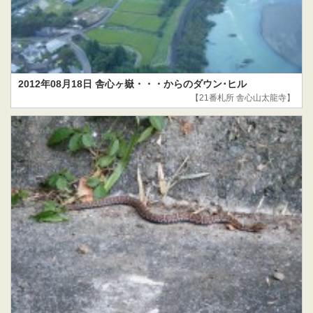
2012年08月18日 舎心ヶ嶽・・・からのダウン･ヒル
【21番札所 舎心山太龍寺】