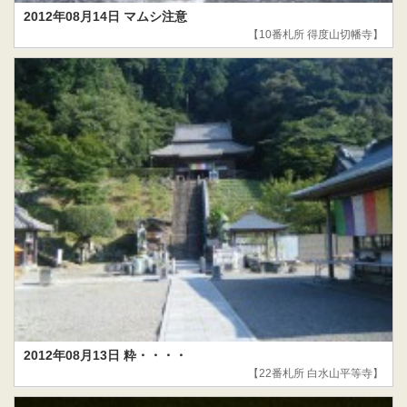
2012年08月14日 マムシ注意
【10番札所 得度山切幡寺】
2012年08月13日 粋・・・・
【22番札所 白水山平等寺】