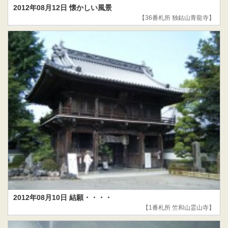
2012年08月12日 懐かしい風景
【36番札所 独鈷山青龍寺】
2012年08月10日 結願・・・・
【1番札所 竺和山霊山寺】