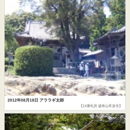
2012年08月18日 アララギ太師
【14番札所 盛寿山常楽寺】