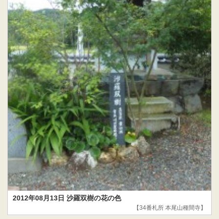
2012年08月13日 沙羅双樹の花の色
【34番札所 本尾山種間寺】