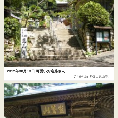
2012年08月18日 可愛いお遍路さん
【18番札所 母養山恩山寺】