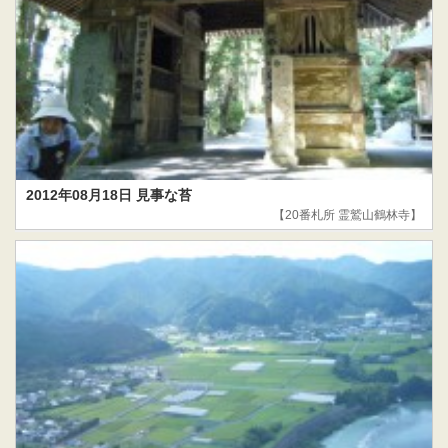
2012年08月18日 見事な苔
【20番札所 霊鷲山鶴林寺】