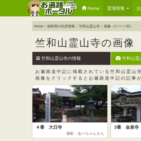
Home
霊場情報
Home
徳島県の札所情報
竺和山霊山寺
画像（1ページ目）
竺和山霊山寺の画像
竺和山霊山寺の情報
竺和山霊
お遍路道中記に掲載されている竺和山霊山
画像をクリックするとお遍路道中記の記事
４番 大日寺
3番 金泉寺
撮影：あべちゃんさん