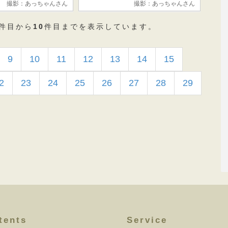
撮影：あっちゃんさん
撮影：あっちゃんさん
件目から
10
件目までを表示しています。
9
10
11
12
13
14
15
2
23
24
25
26
27
28
29
tents
Service