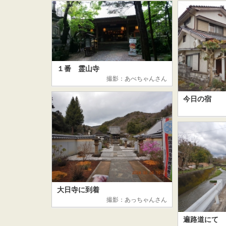
１番 霊山寺
撮影：あべちゃんさん
今日の宿
大日寺に到着
撮影：あっちゃんさん
遍路道にて