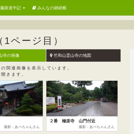
お遍路道中記
みんなの納経帳
（1ページ目）
山寺の画像
竺和山霊山寺の地図
寺の関連画像を表示しています。
が開きます。
２番 極楽寺 山門付近
撮影：あべちゃんさん
撮影：あべちゃんさん