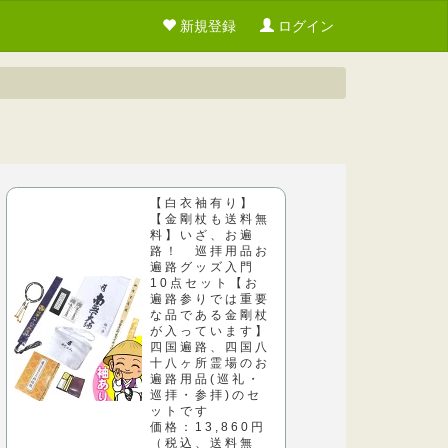
新規登録
ログイン
【白衣袖有り】
【金剛杖も送料無
料】いざ、お遍
路！ 巡拝用品お
遍路グッズ入門
10点セット【お
遍路参りでは重要
な品である金剛杖
が入っています】
四国遍路、四国八
十八ヶ所霊場のお
遍路用品(巡礼・
巡拝・参拝)のセ
ットです
価格：13,860円
（税込、送料無