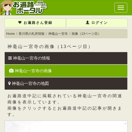
メ
イ
ン
お遍路さん登録
ログイン
メ
ニ
Home
香川県の札所情報
神毫山一宮寺
画像（13ページ目）
ュ
ー
神毫山一宮寺の画像（13ページ目）
神毫山一宮寺の情報
神毫山一宮寺の画像
神毫山一宮寺の地図
お遍路道中記に掲載されている神毫山一宮寺の関連
画像を表示しています。
画像をクリックするとお遍路道中記の記事が開きま
す。