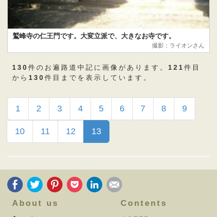
鷲峰寺の仁王門です。大変立派で、大きなお寺です。
撮影：ライオンさん
130
件のお遍路道中記に画像があります。
121
件目
から
130
件目までを表示しています。
1
2
3
4
5
6
7
8
9
10
11
12
13
About us
Contents