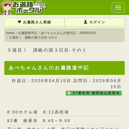
メ
イ
ン
お遍路さん登録
ログイン
メ
ニ
Home
お遍路道中記
あべちゃんさんの道中記
2026年04月
５巡目！ 讃岐の国３日目-その１
ュ
ー
５巡目！ 讃岐の国３日目-その１
あべちゃんさんのお遍路道中記
作成日：2026年04月15日 訪問日：2026年04月
15日
87番札所 補陀洛山長尾寺
8:00ホテル発 8:12高松発
82番 根香寺 8:45～9:05