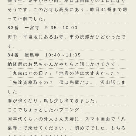
曇り空。途中から小雨。本日は雨降りの１日になり
そうです。このお寺も高所にあり，昨日81番まで廻
って正解でした。
83番 一宮寺 9:35～10:00
街中，平坦地にあるお寺。車の渋滞がひどかったで
す。
84番 屋島寺 10:40～11:05
納経所のお兄ちゃんがやたらと話しかけてきて，
「丸森はどの辺？」「地震の時は大丈夫だった？」
「先達資格取るの？ 僕は先輩だよ。」沢山話しま
した！
雨が強くなり，風も少し出てきました。
ここでちょっとしたハプニング！
同年代くらいの外人さん夫婦に，スマホ画面で「八
栗寺まで乗せてください。」初めてでした。もちろ