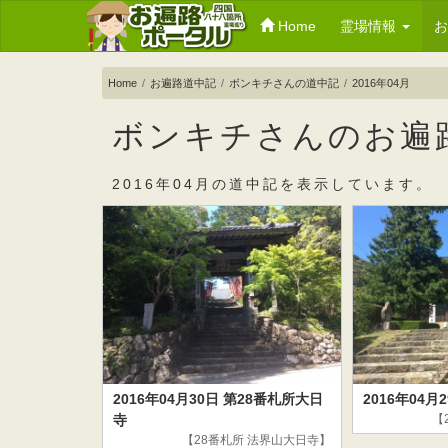
Home
霊場情報
Home
お遍路道中記
ボンキチさんの道中記
2016年04月
ボンキチさんのお遍路道
2016年04月の道中記を表示しています。
2016年04月30日 第28番札所大日
2016年04月
寺
【
【28番札所 法界山大日寺】