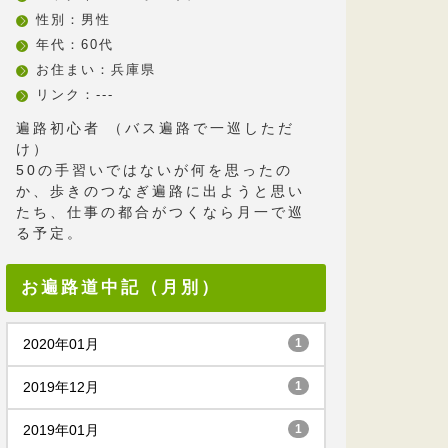
性別：男性
年代：60代
お住まい：兵庫県
リンク：---
遍路初心者 （バス遍路で一巡しただ
け）
50の手習いではないが何を思ったの
か、歩きのつなぎ遍路に出ようと思い
たち、仕事の都合がつくなら月一で巡
る予定。
お遍路道中記（月別）
2020年01月
1
2019年12月
1
2019年01月
1