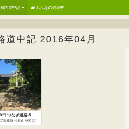
お遍路道中記
みんなの納経帳
中記 2016年04月
29日 つなぎ遍路-5
27番札所 竹林山神峰寺】