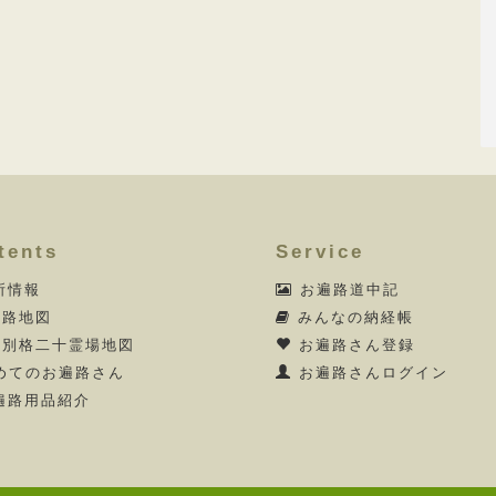
tents
Service
所情報
お遍路道中記
路地図
みんなの納経帳
別格二十霊場地図
お遍路さん登録
めてのお遍路さん
お遍路さんログイン
遍路用品紹介