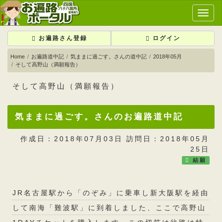
メ
イ
ン
お遍路さん登録
ログイン
メ
ニ
Home
お遍路道中記
気ままに過ごす。さんの道中記
2018年05月
そして高野山（満願報告）
ュ
ー
そして高野山（満願報告）
気ままに過ごす。さんのお遍路道中記
作成日：2018年07月03日 訪問日：2018年05月
25日
結願
JR名古屋駅から「のぞみ」に乗車し新大阪駅を経由
して南海「難波駅」に到着しました、ここで高野山