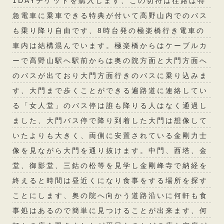
1DAYチケットを購入します、この切符は往路は特
急電車に乗車できる特典が付いて高野山内でのバス
も乗り降り自由です、8時台発の極楽橋行き電車の
車内は結構混んでいます。極楽橋からはケーブルカ
ーで高野山駅へ駅前からは奥の院方面と大門方面へ
のバスが出ており大門方面行きのバスに乗り込みま
す、大門まで歩くことができる遍路道に連絡してい
る「女人堂」のバス停は誰も降りる人はなく通過し
ました、大門バス停で降り到着した大門は想像して
いたよりも大きく、両側に安置されている金剛力士
像を見ながら大門を通り抜けます。中門、西塔、金
堂、御影堂、三鈷の松等を見学し金剛峰寺で納経を
終えると時間は昼近くになり食事をする場所を探す
ことにします、奥の院へ向かう道路沿いに何軒も食
事処はあるので簡単に見つけることが出来ます、何