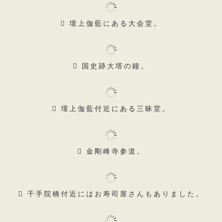
六角経蔵。