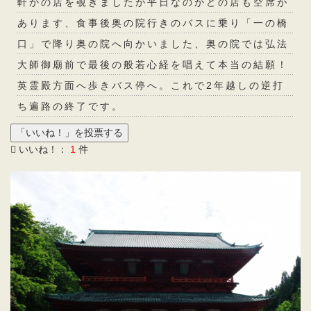
軒かの店を覗きましたが平日なのかどの店も空席が
あります、食事後奥の院行きのバスに乗り「一の橋
口」で降り奥の院へ向かいました、奥の院では弘法
大師御廟前で最後の般若心経を唱えて本当の結願！
英霊殿方面へ歩きバス停へ。これで2年越しの逆打
ち遍路の終了です。
いいね！：
1
件