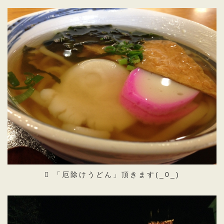
「厄除けうどん」頂きます(_0_)