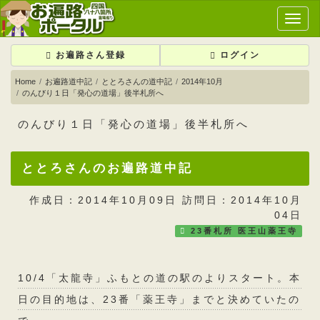
メ
イ
ン
お遍路さん登録
ログイン
メ
ニ
Home
お遍路道中記
ととろさんの道中記
2014年10月
のんびり１日「発心の道場」後半札所へ
ュ
ー
のんびり１日「発心の道場」後半札所へ
ととろさんのお遍路道中記
作成日：2014年10月09日 訪問日：2014年10月
04日
23番札所 医王山薬王寺
10/4「太龍寺」ふもとの道の駅のよりスタート。本
日の目的地は、23番「薬王寺」までと決めていたの