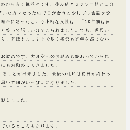
初めから歩く気満々です、徒歩組とタクシー組とに分
頂いた方々だったので目が合うと少しづつ会話を交
お遍路に廻ったという小柄な女性は、「10年前は何
」と笑って話しかけてこられました。でも、普段か
おり、御腰もまっすぐで歩く姿勢も御年を感じない
のお勤めです。大師堂へのお勤めも終わってから観
像にもお勤めしてきました。
することが出来ました。最後の札所は初日が終わっ
う思いで胸がいっぱいになりました。
撮影しました。
しているところもあります。