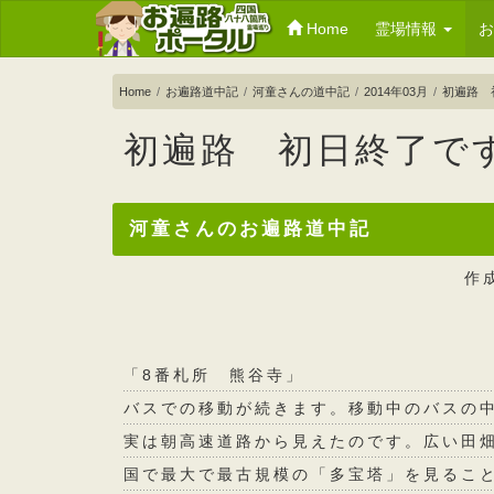
Home
霊場情報
Home
お遍路道中記
河童さんの道中記
2014年03月
初遍路 
初遍路 初日終了で
河童さんのお遍路道中記
作
「8番札所 熊谷寺」
バスでの移動が続きます。移動中のバスの
実は朝高速道路から見えたのです。広い田
国で最大で最古規模の「多宝塔」を見るこ