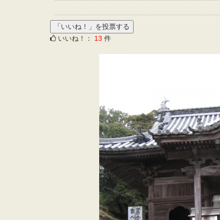
いいね！：
13
件