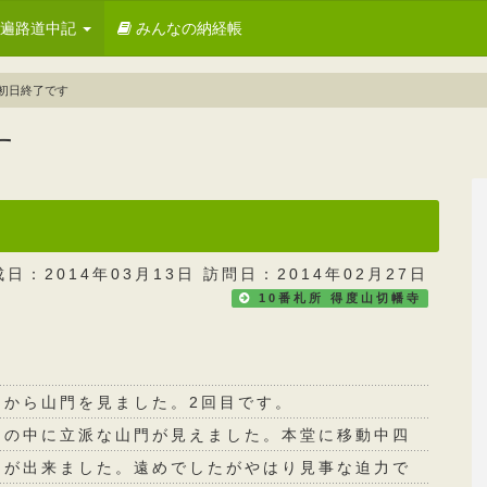
お遍路道中記
みんなの納経帳
初日終了です
す
成日：2014年03月13日 訪問日：2014年02月27日
10番札所 得度山切幡寺
中から山門を見ました。2回目です。
畑の中に立派な山門が見えました。本堂に移動中四
とが出来ました。遠めでしたがやはり見事な迫力で