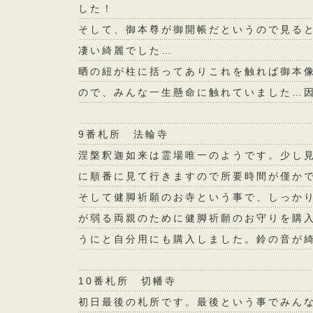
した！
そして、御本尊が御開帳だというので見る
凄い綺麗でした…
晒の紐が柱に括ってありこれを触れば御本
ので、みんな一生懸命に触れていました…
9番札所 法輪寺
涅槃釈迦如来は霊場唯一のようです。少し
に順番に見て行きますので所要時間が僅か
そして健脚祈願のお寺という事で、しっか
が弱る両親のために健脚祈願のお守りを購入
うにと自分用にも購入しました。鈴の音が
10番札所 切幡寺
初日最後の札所です。最後という事でみん