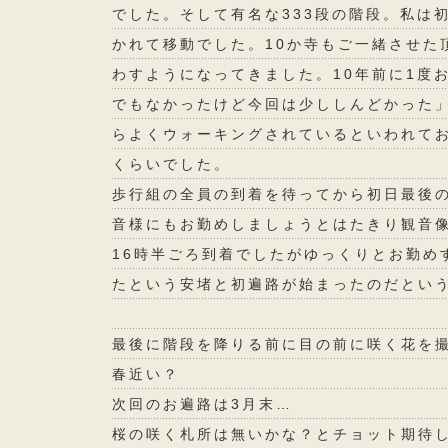
でした。そして有名な333段の階段。私は
かれて移動でした。10か寺もご一緒させた
わすようになってきました。10年前に1度
でもなかったけど今回は少ししんどかった
らよくウォーキングされているといわれて
くらいでした。
歩行組の全員の到着を待ってから初日最後
音様にもお勤めしましょうとはたきり観音
16時半ごろ到着でしたがゆっくりとお勤め
たという安堵と初遍路が始まったのだとい
最後に階段を降りる前に目の前に咲く花を
春近い？
次回のお遍路は3月末…
桜の咲く札所は無いかな？とチョット期待