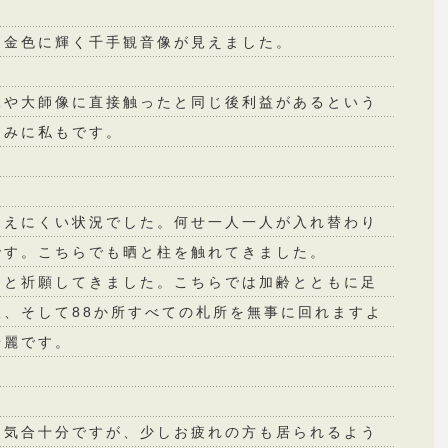
と金色に輝く千手観音像が見えました。
像や大師像に直接触ったと同じ後利益があるという
因みに私もです。
見えにくい状況でした。何せ一人一人が入れ替わり
です。こちらでも晒と柱を触れてきました。
りと祈願してきました。こちらでは加齢とともに足
、そして88か所すべての札所を無事に回れますよ
綺麗です。
な気合十分ですが、少しお疲れの方も居られるよう