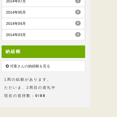
2014年07月
2
2014年05月
9
2014年04月
8
2014年03月
4
納経帳
河童さんの納経帳を見る
1周の結願があります。
ただいま、2周目の巡礼中
現在の巡拝数：
0/88