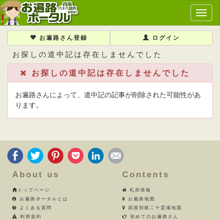
メ
イ
ン
お遍路さん登録
ログイン
メ
お探しの道中記は存在しませんでした
ニ
ュ
お探しの道中記は存在しませんでした
ー
お遍路さんによって、道中記の記事が削除された可能性があ
ります。
About us
Contents
トップページ
札所情報
お遍路ポータルとは
お遍路地図
よくある質問
四国別格二十霊場地図
利用規約
初めてのお遍路さん