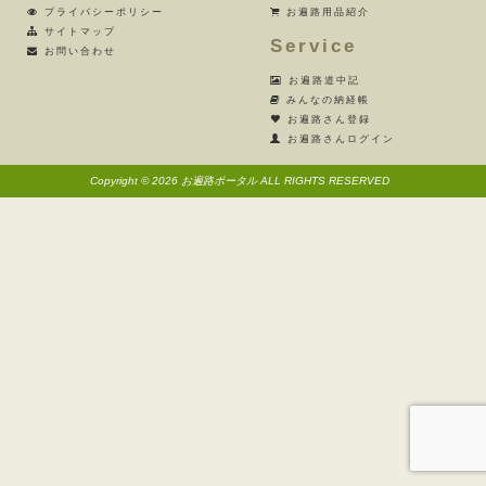
プライバシーポリシー
お遍路用品紹介
サイトマップ
Service
お問い合わせ
お遍路道中記
みんなの納経帳
お遍路さん登録
お遍路さんログイン
Copyright © 2026 お遍路ポータル ALL RIGHTS RESERVED